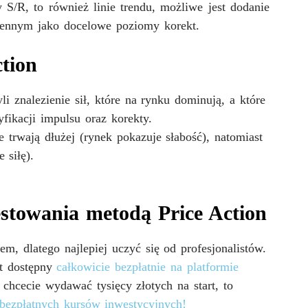
 S/R, to również linie trendu, możliwe jest dodanie
ennym jako docelowe poziomy korekt.
ction
yli znalezienie sił, które na rynku dominują, a które
fikacji impulsu oraz korekty.
e trwają dłużej
(rynek pokazuje słabość)
, natomiast
 siłę).
estowania metodą Price Action
, dlatego najlepiej uczyć się od profesjonalistów.
st dostępny
całkowicie bezpłatnie na platformie
e chcecie wydawać tysięcy złotych na start, to
bezpłatnych kursów inwestycyjnych!