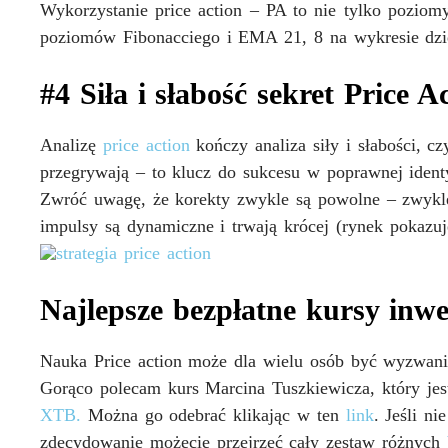
Wykorzystanie price action – PA to nie tylko poziomy
poziomów Fibonacciego i EMA 21, 8 na wykresie dzi
#4 Siła i słabość sekret Price A
Analizę
price action
kończy analiza siły i słabości, cz
przegrywają – to klucz do sukcesu w poprawnej identy
Zwróć uwagę, że korekty zwykle są powolne – zwykl
impulsy są dynamiczne i trwają krócej
(rynek pokazuje
Najlepsze bezpłatne kursy inw
Nauka Price action może dla wielu osób być wyzwaniem
Gorąco polecam kurs Marcina Tuszkiewicza, który je
XTB.
Można go odebrać klikając w ten
link
. Jeśli ni
zdecydowanie możecie przejrzeć cały zestaw różnych