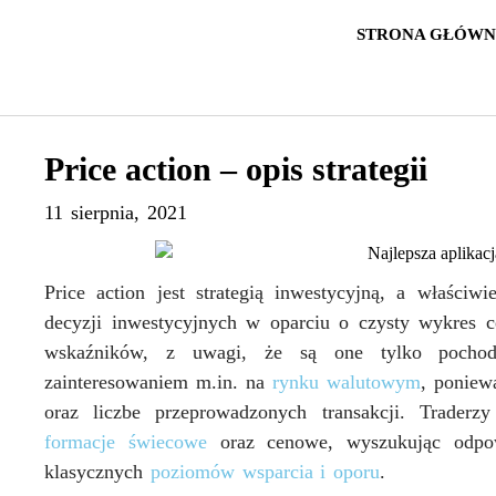
STRONA GŁÓW
Price action – opis strategii
11 sierpnia, 2021
Price action
jest strategią inwestycyjną, a właści
decyzji inwestycyjnych w oparciu o czysty wykres c
wskaźników, z uwagi, że są one tylko pochodn
zainteresowaniem m.in. na
rynku walutowym
, poniew
oraz liczbe przeprowadzonych transakcji. Traderz
formacje świecowe
oraz cenowe, wyszukując odpow
klasycznych
poziomów wsparcia i oporu
.